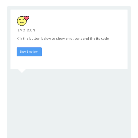
EMOTICON
Klik the button below to show emoticons and the its code
Hide Emoticon
Show Emoticon