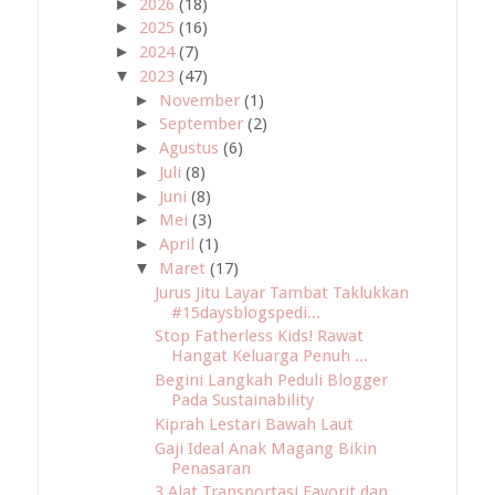
►
2026
(18)
►
2025
(16)
►
2024
(7)
▼
2023
(47)
►
November
(1)
►
September
(2)
►
Agustus
(6)
►
Juli
(8)
►
Juni
(8)
►
Mei
(3)
►
April
(1)
▼
Maret
(17)
Jurus Jitu Layar Tambat Taklukkan
#15daysblogspedi...
Stop Fatherless Kids! Rawat
Hangat Keluarga Penuh ...
Begini Langkah Peduli Blogger
Pada Sustainability
Kiprah Lestari Bawah Laut
Gaji Ideal Anak Magang Bikin
Penasaran
3 Alat Transportasi Favorit dan