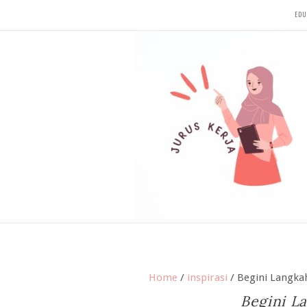
EDU
Home
/
inspirasi
/
Begini Langkah
Begini L